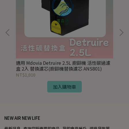
適用 Mdovia Detruire 2.5L 廚餘機 活性碳過濾
活
盒 2入 替換濾芯(廚餘機替換濾芯 ANS801)
NT$1,010
NT
加入購物車
NEW AIR NEW LIFE
最新訊息
查詢您所需要的商品
我的會員帳戶
退換貨政策