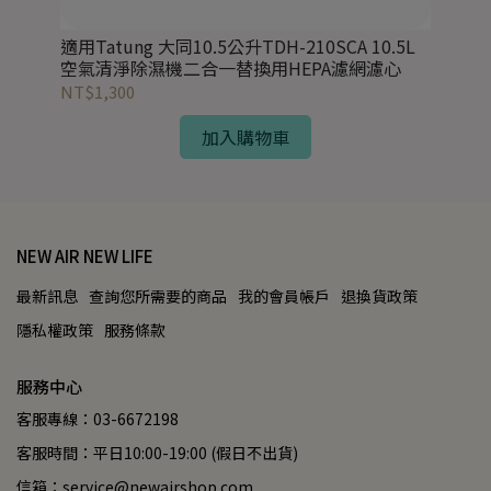
氣清淨
適用Tatung 大同10.5公升TDH-210SCA 10.5L
適用
空氣清淨除濕機二合一替換用HEPA濾網濾心
坪
濾
NT$1,300
NT
加入購物車
NEW AIR NEW LIFE
最新訊息
查詢您所需要的商品
我的會員帳戶
退換貨政策
隱私權政策
服務條款
服務中心
客服專線：03-6672198
客服時間：平日10:00-19:00 (假日不出貨)
信箱：service@newairshop.com