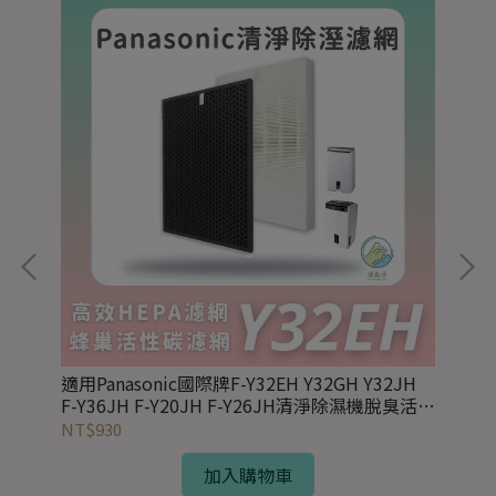
一空氣
適用Panasonic國際牌F-Y32EH Y32GH Y32JH
適用
F-Y36JH F-Y20JH F-Y26JH清淨除濕機脫臭活
Y2
性碳+HEPA濾網組
HE
NT$930
NT
加入購物車