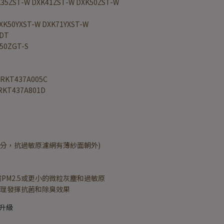
K35ZST-W DXK41ZST-W DXK50ZST-W
XK50YXST-W DXK71YXST-W
ZDT
50ZGT-S
RKT437A005C
RKT437A801D
面之分，抗過敏原濾網有薄紗面朝外)
濾PM2.5或更小的微粒灰塵和過敏原
原理發揮抗菌和除臭效果
是升級