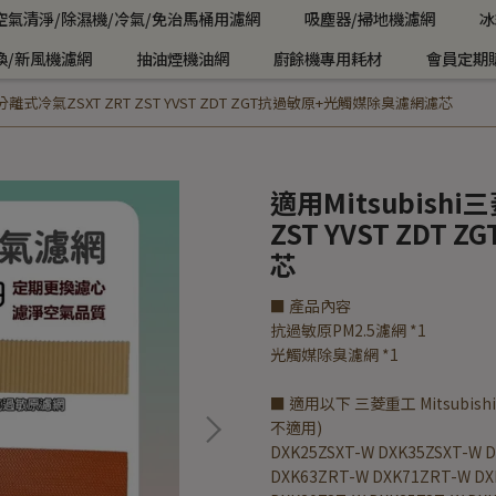
空氣清淨/除濕機/冷氣/免治馬桶用濾網
吸塵器/掃地機濾網
冰
換/新風機濾網
抽油煙機油網
廚餘機專用耗材
會員定期
工分離式冷氣ZSXT ZRT ZST YVST ZDT ZGT抗過敏原+光觸媒除臭濾網濾芯
適用Mitsubish
ZST YVST ZD
芯
■ 產品內容
抗過敏原PM2.5濾網 *1
光觸媒除臭濾網 *1
■ 適用以下 三菱重工 Mitsubish
不適用)
DXK25ZSXT-W DXK35ZSXT-W 
DXK63ZRT-W DXK71ZRT-W DX