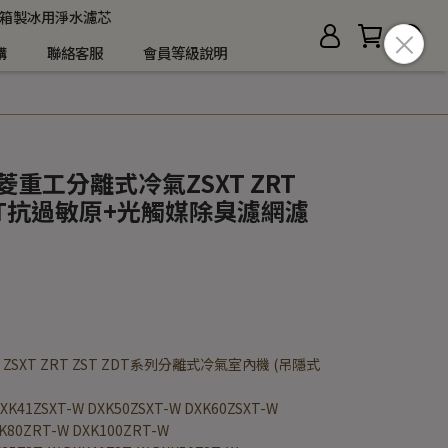
箱製冰用淨水濾芯
購
聯絡客服
會員等級說明
i三菱重工分離式冷氣ZSXT ZRT
T ZGT抗過敏原+光觸媒除臭濾網濾
i ZSXT ZRT ZST ZDT系列分離式冷氣室內機 (吊隱式
DXK41ZSXT-W DXK50ZSXT-W DXK60ZSXT-W
K80ZRT-W DXK100ZRT-W