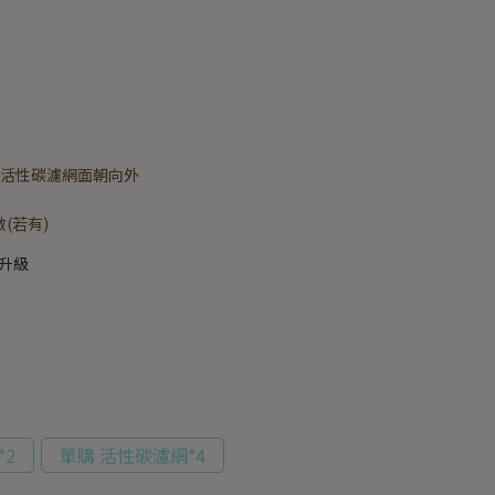
黑色活性碳濾網面朝向外
(若有)
是升級
*2
單購 活性碳濾網*4