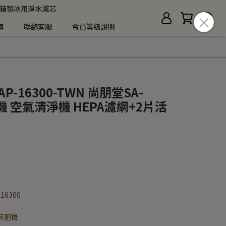
箱製冰用淨水濾芯
購
聯絡客服
會員等級說明
AP-16300-TWN 尚朋堂SA-
機 空氣清淨機 HEPA濾網+2片活
 16300
 小阿肥機