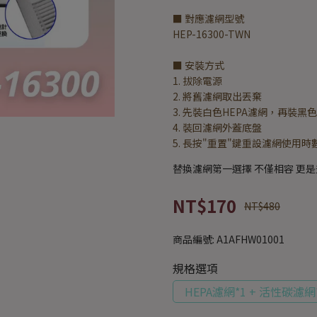
■ 對應濾網型號
HEP-16300-TWN
■ 安裝方式
1. 拔除電源
2. 將舊濾網取出丟棄
3. 先裝白色HEPA濾網，再裝
4. 裝回濾網外蓋底盤
5. 長按"重置"鍵重設濾網使用時數
替換濾網第一選擇 不僅相容 更
NT$170
NT$480
商品編號:
A1AFHW01001
規格選項
HEPA濾網*1 + 活性碳濾網