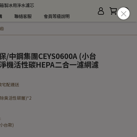
箱製冰用淨水濾芯
購
聯絡客服
會員等級說明
組)
保/中鋼集團CEYS0600A (小台
淨機活性碳HEPA二合一濾網濾
放宅配運送
含除臭活性碳層)*2
﹕
(小台款)