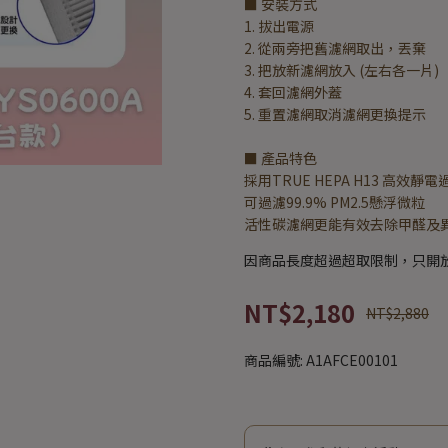
■ 安裝方式
1. 拔出電源
2. 從兩旁把舊濾網取出，丟棄
3. 把放新濾網放入 (左右各一片)
4. 套回濾網外蓋
5. 重置濾網取消濾網更換提示
■ 產品特色
採用TRUE HEPA H13 高效靜
可過濾99.9% PM2.5懸浮微粒
活性碳濾網更能有效去除甲醛及
因商品長度超過超取限制，只開
NT$2,180
NT$2,880
商品編號:
A1AFCE00101