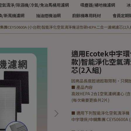
空氣清淨/除濕機/冷氣/免治馬桶用濾網
吸塵器/掃地機濾網
冰
換/新風機濾網
抽油煙機油網
廚餘機專用耗材
會員定期
鋼集團CEYS0600A (小台款)智能淨化空氣清淨機活性碳HEPA二合一濾網濾芯(2入
適用Ecotek中宇環
款)智能淨化空氣清
芯(2入組)
因商品長度超過超取限制，只開
■ 產品內容
高效HEPA 2合1空氣濾網濾心 (
(每次需要更換共2片)
■ 適用下列智能淨化空氣清淨機
中宇環保/中鋼集團 CEYS0600A 