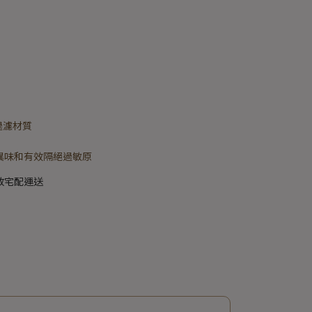
電過濾材質
異味和有效隔絕過敏原
放宅配運送