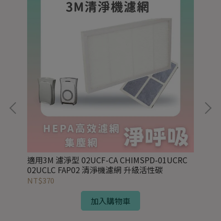
)
適用3M 濾淨型 02UCF-CA CHIMSPD-01UCRC
適用
02UCLC FAP02 清淨機濾網 升級活性碳
效H
NT$370
NT
加入購物車