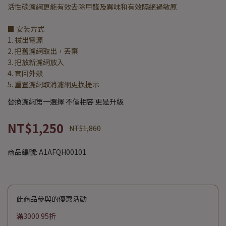
活性碳濾網更能有效去除甲醛及異味和有效隔絕過敏原
■ 安裝方式
1. 拔出電源
2. 把舊濾網取出，丟棄
3. 把放新濾網放入
4. 套回外殼
5. 重置濾網取消濾網更換提示
替換濾網第一選擇 不僅相容 更是升級
NT$1,250
NT$1,860
商品編號:
A1AFQH00101
此商品參與的優惠活動
滿3000 95折