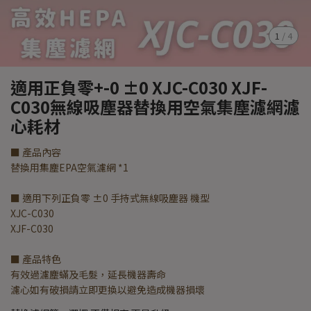
1
/
4
適用正負零+-0 ±0 XJC-C030 XJF-
C030無線吸塵器替換用空氣集塵濾網濾
心耗材
■ 產品內容
替換用集塵EPA空氣濾網 *1
■ 適用下列正負零 ±0 手持式無線吸塵器 機型
XJC-C030
XJF-C030
■ 產品特色
有效過濾塵蟎及毛髮，延長機器壽命
濾心如有破損請立即更換以避免造成機器損壞