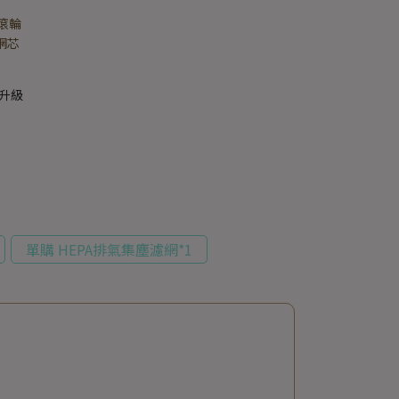
滾輪
網芯
是升級
單購 HEPA排氣集塵濾網*1