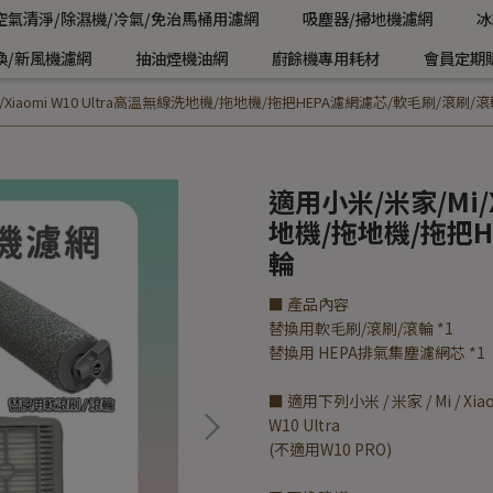
空氣清淨/除濕機/冷氣/免治馬桶用濾網
吸塵器/掃地機濾網
冰
換/新風機濾網
抽油煙機油網
廚餘機專用耗材
會員定期
/Xiaomi W10 Ultra高溫無線洗地機/拖地機/拖把HEPA濾網濾芯/軟毛刷/滾刷/
適用小米/米家/Mi/X
地機/拖地機/拖把H
輪
■ 產品內容
替換用軟毛刷/滾刷/滾輪 *1
替換用 HEPA排氣集塵濾網芯 *1
■ 適用下列小米 / 米家 / Mi /
W10 Ultra
(不適用W10 PRO)