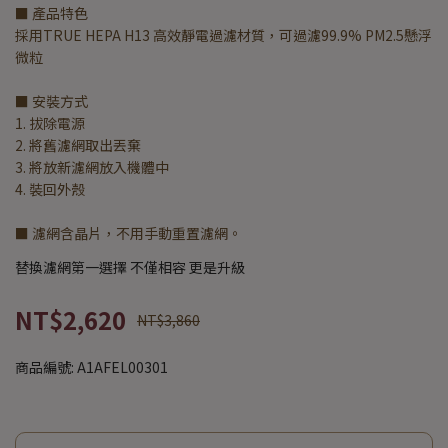
■ 產品特色
採用TRUE HEPA H13 高效靜電過濾材質，可過濾99.9% PM2.5懸浮
微粒
■ 安裝方式
1. 拔除電源
2. 將舊濾網取出丟棄
3. 將放新濾網放入機體中
4. 裝回外殼
■ 濾網含晶片，不用手動重置濾網。
替換濾網第一選擇 不僅相容 更是升級
NT$2,620
NT$3,860
商品編號:
A1AFEL00301