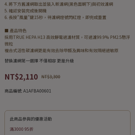
4. 將下方舊濾網取出並裝入新濾網(黑色面朝下)與初效濾網
5. 確認安裝完成後開機
6. 長按"風量"鍵15秒，待濾網燈號閃紅燈，即完成重置
■ 產品特色
採用TRUE HEPA H13 高效靜電過濾材質，可過濾99.9% PM2.5懸浮
微粒
複合式活性碳濾網更能有效去除甲醛及異味和有效隔絕過敏原
替換濾網第一選擇 不僅相容 更是升級
NT$2,110
NT$3,300
商品編號:
A1AFBA00601
此商品參與的優惠活動
滿3000 95折