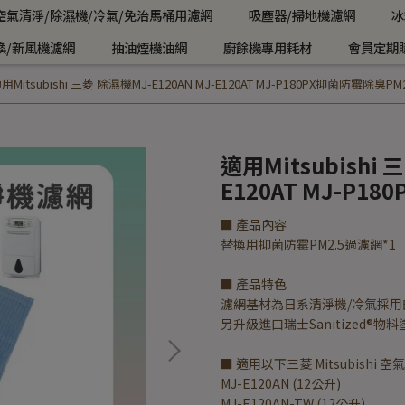
空氣清淨/除濕機/冷氣/免治馬桶用濾網
吸塵器/掃地機濾網
冰
換/新風機濾網
抽油煙機油網
廚餘機專用耗材
會員定期
用Mitsubishi 三菱 除濕機MJ-E120AN MJ-E120AT MJ-P180PX抑菌防霉除臭PM
適用Mitsubishi 
E120AT MJ-P1
■ 產品內容
替換用抑菌防霉PM2.5過濾網*1
■ 產品特色
濾網基材為日系清淨機/冷氣採用的
另升級進口瑞士Sanitized®
■ 適用以下三菱 Mitsubishi 
MJ-E120AN (12公升)
MJ-E120AN-TW (12公升)