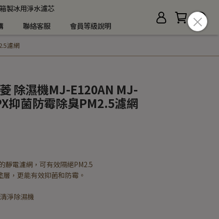
箱製冰用淨水濾芯
購
聯絡客服
會員等級說明
2.5濾網
三菱 除濕機MJ-E120AN MJ-
80PX抑菌防霉除臭PM2.5濾網
靜電濾網，可有效隔絕PM2.5
物料塗層，更能有效抑菌和防霉。
空氣清淨除濕機