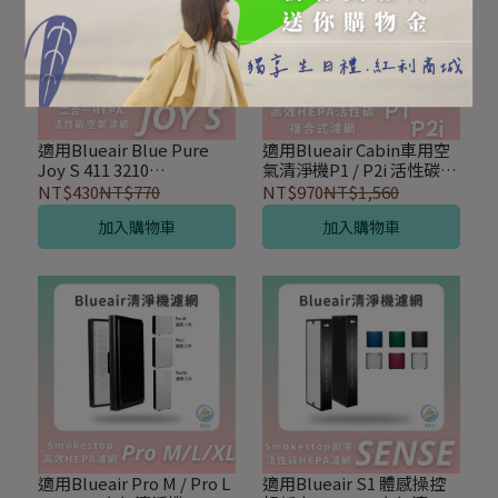
適用Blueair Blue Pure
適用Blueair Cabin車用空
Joy S 411 3210
氣清淨機P1 / P2i 活性碳
3231101000 空氣清淨機
HEPA 2合1複合式材質空氣
NT$430
NT$770
NT$970
NT$1,560
HEPA活性碳2合1濾網
加強除臭濾網
加入購物車
加入購物車
適用Blueair Pro M / Pro L
適用Blueair S1 體感操控