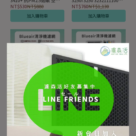
3410+ 抗PM2.5過敏 空氣
3250i 3250 3232111100
清淨機替換用HEPA活性碳
PM2.5空氣清淨機HEPA活
NT$530
NT$880
NT$760
NT$1,130
濾網
性碳濾網
加入購物車
加入購物車
適用Blueair Blue Max
適用Blueair Blue Pure
3350i 3350 3332111100空
Joy 231(15坪) 3610 空氣清
氣清淨機PM2.5活性碳
淨機 HEPA含活性碳2合1空
NT$1,190
NT$1,800
NT$640
NT$1,000
HEPA濾網
氣濾網
加入購物車
加入購物車