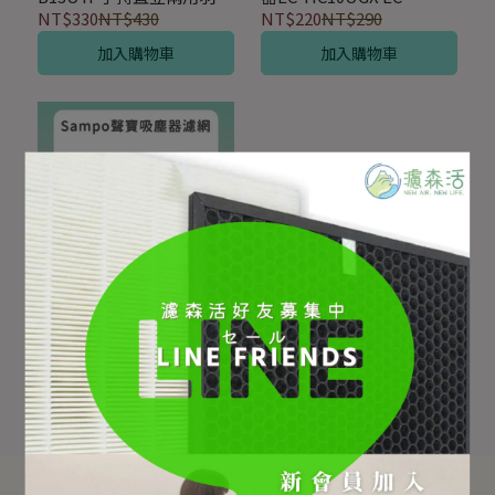
級吸塵器替換用 HEPA集塵
HP12UGX 替換用HEPA微
NT$330
NT$430
NT$220
NT$290
濾網芯 (2入組)
塵PM2.5濾網
加入購物車
加入購物車
適用於Sampo 聲寶EC-
B15UYP無線手持式吸塵器
替換用HEPA微塵濾網濾芯
NT$220
NT$290
(含金屬外罩)
加入購物車