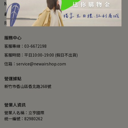
NEW AIR NEW LIFE
最新訊息
查詢您所需要的商品
我的會員帳戶
退換貨政策
隱私權政策
服務條款
服務中心
客服專線：03-6672198
客服時間：平日10:00-19:00 (假日不出貨)
信箱：service@newairshop.com
營運據點
新竹市香山區香北路268號
營業人資訊
營業人名稱：立亨國際
統一編號：82980262