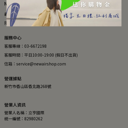
NEW AIR NEW LIFE
最新訊息
查詢您所需要的商品
我的會員帳戶
退換貨政策
隱私權政策
服務條款
服務中心
客服專線：03-6672198
客服時間：平日10:00-19:00 (假日不出貨)
信箱：service@newairshop.com
營運據點
新竹市香山區香北路268號
營業人資訊
營業人名稱：立亨國際
統一編號：82980262